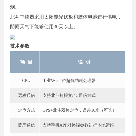
测。
北斗中继器采用太阳能光伏板和胶体电池进行供电，
阴雨天气下能够使用30天以上。
技术参数
项
目
说
明
CPU
工业级
32 位
超
低功耗处理器
远程通信
支持北斗短报文
/4G
通信方式
定位方式
GPS+北斗双模定位，误差10米（可选）
蓝牙通信
支持手机
APP对终端参数进行本地运维