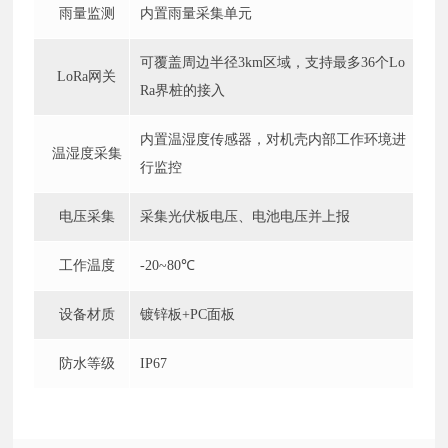
雨量监测
内置雨量采集单元
可覆盖周边半径
3km区域，支持最多36个Lo
LoRa网关
Ra界桩的接入
内置温湿度传感器，对机壳内部工作环境进
温湿度采集
行监控
电压采集
采集光伏板电压、电池电压并上报
工作温度
-20~80℃
设备材质
镀锌板
+PC面板
防水等级
IP67